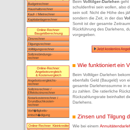
Beim
Volltilger-Darlehen
geht 
Budgetrechner
schuldenfrei sein wollen, also 
Haushaltsrechner
sein soll. Nicht die Höhe des jä
Kauf- / Mietrechner
sondern die Zeit, in der das
Vol
Kapitalanlagerechner
Somit ist der gesamte Zeitraum
Rückführung des Darlehens, d
Online-Rechner:
Baugeldberechnung
vorgegeben.
Zinsrechner
Tilgungsrechner
Jetzt kostenlos Ange
Volltilgungsrechner
Sollzinsbindungs-
rechner
Wie funktioniert ein V
Online-Rechner:
Angebotsvergleich
Beim Volltilger-Darlehen bekom
& Kostenvergleich
ebenfalls Geld (Baugeld) von e
Angebotsvergleichs-
rechner
gesamte Darlehenssumme in e
Sollzinsrechner /
zu zahlen. Die ratierliche Rückz
Effektivzinsrechner
Rückzahlungsrate beinhaltet die
Notarkostenrechner /
Grundbuchkosten-
Darlehens.
rechner
Vorf�lligkeits-
entsch�digung
Zinsen und Tilgung de
Wie bei einem
Annuitätendarle
Online-Rechner: Kleinkredite