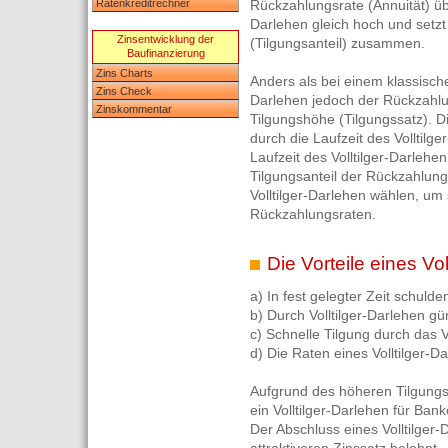
Ratenkreditrechner
Rückzahlungsrate (Annuität) übe
Darlehen gleich hoch und setzt
Zinsentwicklung der
(Tilgungsanteil) zusammen.
Baufinanzierung
Zins Charts
Anders als bei einem klassische
Zins Check
Darlehen jedoch der Rückzahlun
Zinskommentar
Tilgungshöhe (Tilgungssatz). D
durch die Laufzeit des Volltilg
Laufzeit des Volltilger-Darlehe
Tilgungsanteil der Rückzahlungs
Volltilger-Darlehen wählen, um 
Rückzahlungsraten.
Die Vorteile eines Vol
a) In fest gelegter Zeit schulde
b) Durch Volltilger-Darlehen gü
c) Schnelle Tilgung durch das V
d) Die Raten eines Volltilger-D
Aufgrund des höheren Tilgungss
ein Volltilger-Darlehen für Ban
Der Abschluss eines Volltilger-