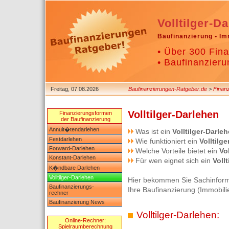
Volltilger-D
Baufinanzierung • Im
• Über 300 Fina
• Baufinanzieru
Freitag, 07.08.2026
Baufinanzierungen-Ratgeber.de
>
Finan
Volltilger-Darlehen
Finanzierungsformen
der Baufinanzierung
Annuit�tendarlehen
Was ist ein
Volltilger-Darle
Festdarlehen
Wie funktioniert ein
Volltilg
Forward-Darlehen
Welche Vorteile bietet ein
Vo
Konstant-Darlehen
Für wen eignet sich ein
Voll
K�ndbare Darlehen
Volltilger-Darlehen
Hier bekommen Sie Sachinfor
Baufinanzierungs-
Ihre Baufinanzierung (Immobili
rechner
Baufinanzierung News
Volltilger-Darlehen:
Online-Rechner:
Spielraumberechnung