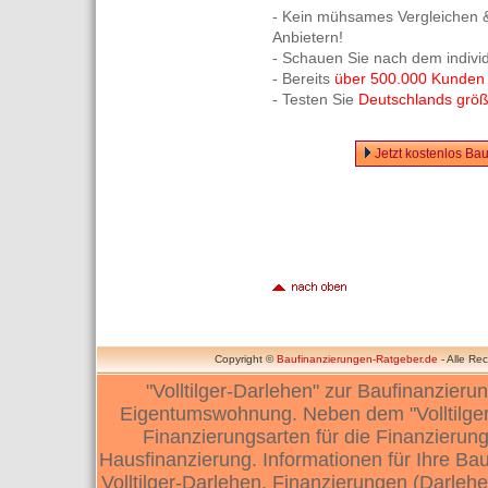
- Kein mühsames Vergleichen &
Anbietern!
- Schauen Sie nach dem indivi
- Bereits
über 500.000 Kunden
- Testen Sie
Deutschlands größt
Jetzt kostenlos Ba
Copyright ©
Baufinanzierungen-Ratgeber.de
- Alle Re
"Volltilger-Darlehen" zur Baufinanzier
Eigentumswohnung. Neben dem "Volltilger-
Finanzierungsarten für die Finanzierun
Hausfinanzierung. Informationen für Ihre Ba
Volltilger-Darlehen. Finanzierungen (Darleh